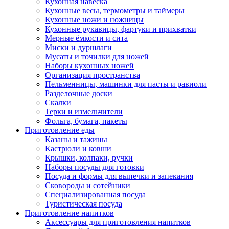
Кухонная навеска
Кухонные весы, термометры и таймеры
Кухонные ножи и ножницы
Кухонные рукавицы, фартуки и прихватки
Мерные ёмкости и сита
Миски и дуршлаги
Мусаты и точилки для ножей
Наборы кухонных ножей
Организация пространства
Пельменницы, машинки для пасты и равиоли
Разделочные доски
Скалки
Терки и измельчители
Фольга, бумага, пакеты
Приготовление еды
Казаны и тажины
Кастрюли и ковши
Крышки, колпаки, ручки
Наборы посуды для готовки
Посуда и формы для выпечки и запекания
Сковороды и сотейники
Специализированная посуда
Туристическая посуда
Приготовление напитков
Аксессуары для приготовления напитков