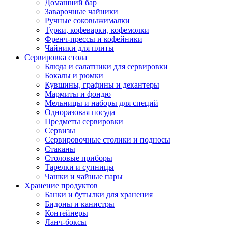
Домашний бар
Заварочные чайники
Ручные соковыжималки
Турки, кофеварки, кофемолки
Френч-прессы и кофейники
Чайники для плиты
Сервировка стола
Блюда и салатники для сервировки
Бокалы и рюмки
Кувшины, графины и декантеры
Мармиты и фондю
Мельницы и наборы для специй
Одноразовая посуда
Предметы сервировки
Сервизы
Сервировочные столики и подносы
Стаканы
Столовые приборы
Тарелки и супницы
Чашки и чайные пары
Хранение продуктов
Банки и бутылки для хранения
Бидоны и канистры
Контейнеры
Ланч-боксы