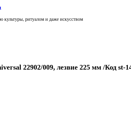
я
ью культуры, ритуалом и даже искусством
ersal 22902/009, лезвие 225 мм /Код st-1