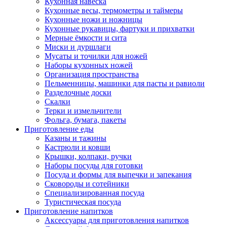
Кухонная навеска
Кухонные весы, термометры и таймеры
Кухонные ножи и ножницы
Кухонные рукавицы, фартуки и прихватки
Мерные ёмкости и сита
Миски и дуршлаги
Мусаты и точилки для ножей
Наборы кухонных ножей
Организация пространства
Пельменницы, машинки для пасты и равиоли
Разделочные доски
Скалки
Терки и измельчители
Фольга, бумага, пакеты
Приготовление еды
Казаны и тажины
Кастрюли и ковши
Крышки, колпаки, ручки
Наборы посуды для готовки
Посуда и формы для выпечки и запекания
Сковороды и сотейники
Специализированная посуда
Туристическая посуда
Приготовление напитков
Аксессуары для приготовления напитков