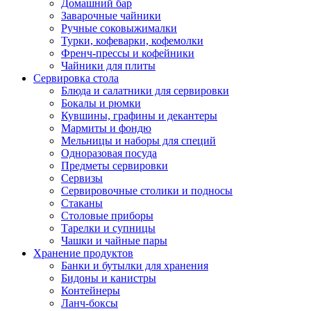
Домашний бар
Заварочные чайники
Ручные соковыжималки
Турки, кофеварки, кофемолки
Френч-прессы и кофейники
Чайники для плиты
Сервировка стола
Блюда и салатники для сервировки
Бокалы и рюмки
Кувшины, графины и декантеры
Мармиты и фондю
Мельницы и наборы для специй
Одноразовая посуда
Предметы сервировки
Сервизы
Сервировочные столики и подносы
Стаканы
Столовые приборы
Тарелки и супницы
Чашки и чайные пары
Хранение продуктов
Банки и бутылки для хранения
Бидоны и канистры
Контейнеры
Ланч-боксы