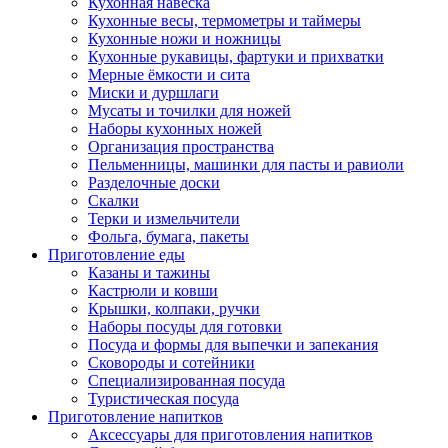
Кухонная навеска
Кухонные весы, термометры и таймеры
Кухонные ножи и ножницы
Кухонные рукавицы, фартуки и прихватки
Мерные ёмкости и сита
Миски и дуршлаги
Мусаты и точилки для ножей
Наборы кухонных ножей
Организация пространства
Пельменницы, машинки для пасты и равиоли
Разделочные доски
Скалки
Терки и измельчители
Фольга, бумага, пакеты
Приготовление еды
Казаны и тажины
Кастрюли и ковши
Крышки, колпаки, ручки
Наборы посуды для готовки
Посуда и формы для выпечки и запекания
Сковороды и сотейники
Специализированная посуда
Туристическая посуда
Приготовление напитков
Аксессуары для приготовления напитков