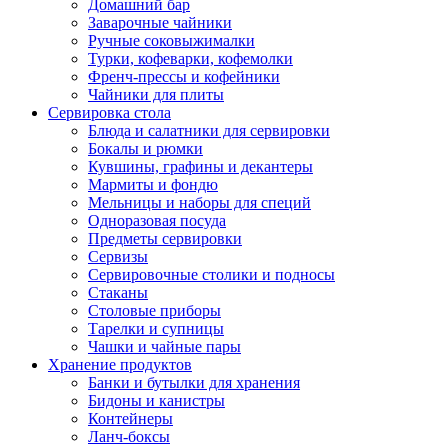
Домашний бар
Заварочные чайники
Ручные соковыжималки
Турки, кофеварки, кофемолки
Френч-прессы и кофейники
Чайники для плиты
Сервировка стола
Блюда и салатники для сервировки
Бокалы и рюмки
Кувшины, графины и декантеры
Мармиты и фондю
Мельницы и наборы для специй
Одноразовая посуда
Предметы сервировки
Сервизы
Сервировочные столики и подносы
Стаканы
Столовые приборы
Тарелки и супницы
Чашки и чайные пары
Хранение продуктов
Банки и бутылки для хранения
Бидоны и канистры
Контейнеры
Ланч-боксы