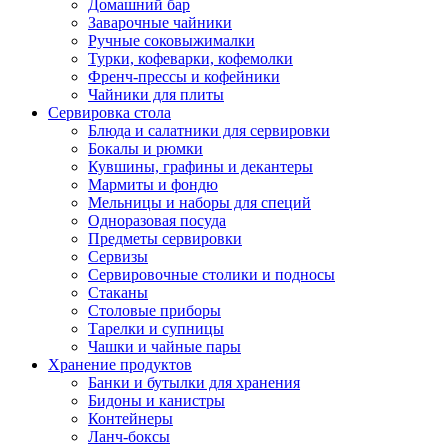
Домашний бар
Заварочные чайники
Ручные соковыжималки
Турки, кофеварки, кофемолки
Френч-прессы и кофейники
Чайники для плиты
Сервировка стола
Блюда и салатники для сервировки
Бокалы и рюмки
Кувшины, графины и декантеры
Мармиты и фондю
Мельницы и наборы для специй
Одноразовая посуда
Предметы сервировки
Сервизы
Сервировочные столики и подносы
Стаканы
Столовые приборы
Тарелки и супницы
Чашки и чайные пары
Хранение продуктов
Банки и бутылки для хранения
Бидоны и канистры
Контейнеры
Ланч-боксы