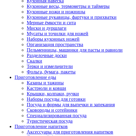
Кухонная навеска
Кухонные весы, термометры и таймеры
Кухонные ножи и ножницы
Кухонные рукавицы, фартуки и прихватки
Мерные ёмкости и сита
Миски и дуршлаги
Мусаты и точилки для ножей
Наборы кухонных ножей
Организация пространства
Пельменницы, машинки для пасты и равиоли
Разделочные доски
Скалки
Терки и измельчители
Фольга, бумага, пакеты
Приготовление еды
Казаны и тажины
Кастрюли и ковши
Крышки, колпаки, ручки
Наборы посуды для готовки
Посуда и формы для выпечки и запекания
Сковороды и сотейники
Специализированная посуда
Туристическая посуда
Приготовление напитков
Аксессуары для приготовления напитков