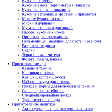
Кухонная навеска
Кухонные весы, термометры и таймеры
Кухонные ножи и ножницы
Кухонные рукавицы, фартуки и прихватки
Мерные ёмкости и сита
Миски и дуршлаги
Мусаты и точилки для ножей
Наборы кухонных ножей
Организация пространства
Пельменницы, машинки для пасты и равиоли
Разделочные доски
Скалки
Терки и измельчители
Фольга, бумага, пакеты
Приготовление еды
Казаны и тажины
Кастрюли и ковши
Крышки, колпаки, ручки
Наборы посуды для готовки
Посуда и формы для выпечки и запекания
Сковороды и сотейники
Специализированная посуда
Туристическая посуда
Приготовление напитков
Аксессуары для приготовления напитков