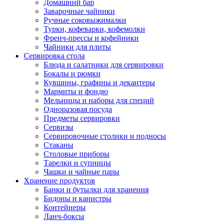
Домашний бар
Заварочные чайники
Ручные соковыжималки
Турки, кофеварки, кофемолки
Френч-прессы и кофейники
Чайники для плиты
Сервировка стола
Блюда и салатники для сервировки
Бокалы и рюмки
Кувшины, графины и декантеры
Мармиты и фондю
Мельницы и наборы для специй
Одноразовая посуда
Предметы сервировки
Сервизы
Сервировочные столики и подносы
Стаканы
Столовые приборы
Тарелки и супницы
Чашки и чайные пары
Хранение продуктов
Банки и бутылки для хранения
Бидоны и канистры
Контейнеры
Ланч-боксы