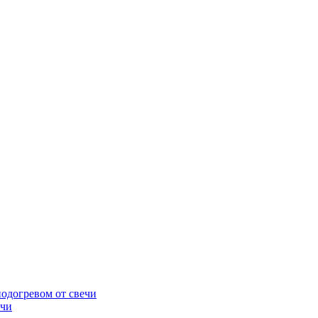
подогревом от свечи
ечи