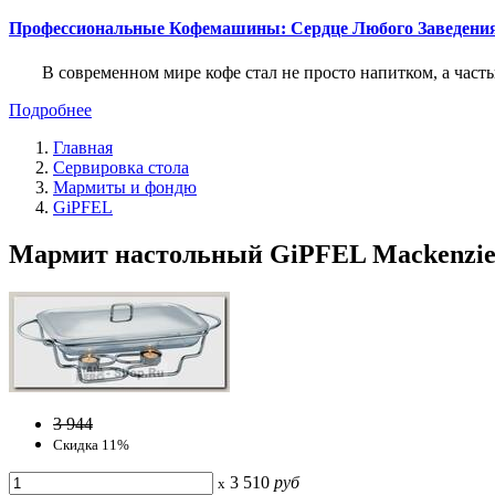
Профессиональные Кофемашины: Сердце Любого Заведени
В современном мире кофе стал не просто напитком, а част
Подробнее
Главная
Сервировка стола
Мармиты и фондю
GiPFEL
Мармит настольный GiPFEL Mackenzie 50
3 944
Скидка 11%
3 510
руб
x