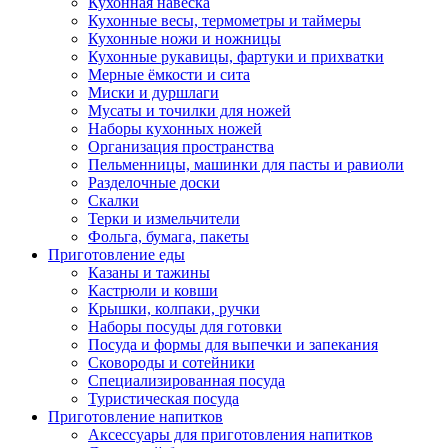
Кухонная навеска
Кухонные весы, термометры и таймеры
Кухонные ножи и ножницы
Кухонные рукавицы, фартуки и прихватки
Мерные ёмкости и сита
Миски и дуршлаги
Мусаты и точилки для ножей
Наборы кухонных ножей
Организация пространства
Пельменницы, машинки для пасты и равиоли
Разделочные доски
Скалки
Терки и измельчители
Фольга, бумага, пакеты
Приготовление еды
Казаны и тажины
Кастрюли и ковши
Крышки, колпаки, ручки
Наборы посуды для готовки
Посуда и формы для выпечки и запекания
Сковороды и сотейники
Специализированная посуда
Туристическая посуда
Приготовление напитков
Аксессуары для приготовления напитков