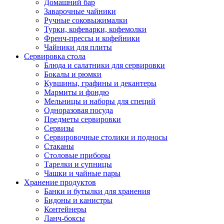
Домашний бар
Заварочные чайники
Ручные соковыжималки
Турки, кофеварки, кофемолки
Френч-прессы и кофейники
Чайники для плиты
Сервировка стола
Блюда и салатники для сервировки
Бокалы и рюмки
Кувшины, графины и декантеры
Мармиты и фондю
Мельницы и наборы для специй
Одноразовая посуда
Предметы сервировки
Сервизы
Сервировочные столики и подносы
Стаканы
Столовые приборы
Тарелки и супницы
Чашки и чайные пары
Хранение продуктов
Банки и бутылки для хранения
Бидоны и канистры
Контейнеры
Ланч-боксы