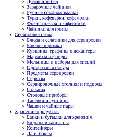
Домашний бар
Заварочные чайники
Ручные соковыжималки
Турки, кофеварки, кофемолки
Френч-прессы и кофейники
Чайники для плиты
Сервировка стола
Блюда и салатники для сервировки
Бокалы и рюмки
Кувшины, графины и декантеры
Мармиты и фондю
Мельницы и наборы для специй
Одноразовая посуда
Предметы сервировки
Сервизы
Сервировочные столики и подносы
Стаканы
Столовые приборы
Тарелки и супницы
Чашки и чайные пары
Хранение продуктов
Банки и бутылки для хранения
Бидоны и канистры
Контейнеры
Ланч-боксы