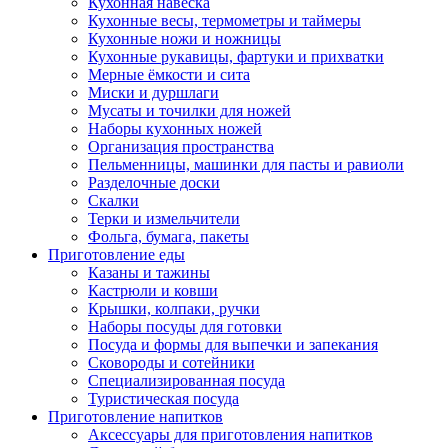
Кухонная навеска
Кухонные весы, термометры и таймеры
Кухонные ножи и ножницы
Кухонные рукавицы, фартуки и прихватки
Мерные ёмкости и сита
Миски и дуршлаги
Мусаты и точилки для ножей
Наборы кухонных ножей
Организация пространства
Пельменницы, машинки для пасты и равиоли
Разделочные доски
Скалки
Терки и измельчители
Фольга, бумага, пакеты
Приготовление еды
Казаны и тажины
Кастрюли и ковши
Крышки, колпаки, ручки
Наборы посуды для готовки
Посуда и формы для выпечки и запекания
Сковороды и сотейники
Специализированная посуда
Туристическая посуда
Приготовление напитков
Аксессуары для приготовления напитков