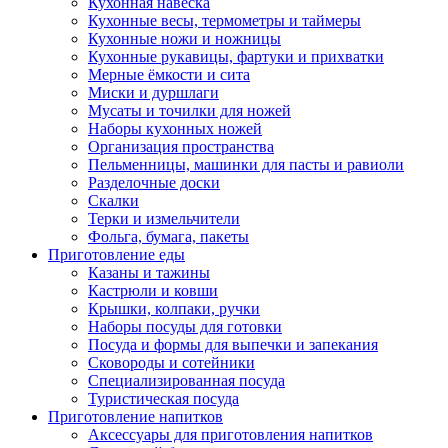
Кухонная навеска
Кухонные весы, термометры и таймеры
Кухонные ножи и ножницы
Кухонные рукавицы, фартуки и прихватки
Мерные ёмкости и сита
Миски и дуршлаги
Мусаты и точилки для ножей
Наборы кухонных ножей
Организация пространства
Пельменницы, машинки для пасты и равиоли
Разделочные доски
Скалки
Терки и измельчители
Фольга, бумага, пакеты
Приготовление еды
Казаны и тажины
Кастрюли и ковши
Крышки, колпаки, ручки
Наборы посуды для готовки
Посуда и формы для выпечки и запекания
Сковороды и сотейники
Специализированная посуда
Туристическая посуда
Приготовление напитков
Аксессуары для приготовления напитков