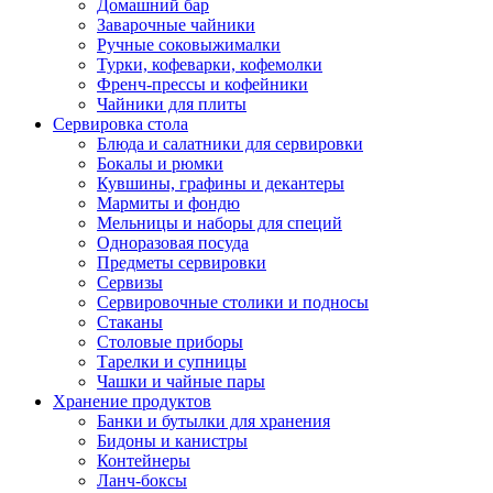
Домашний бар
Заварочные чайники
Ручные соковыжималки
Турки, кофеварки, кофемолки
Френч-прессы и кофейники
Чайники для плиты
Сервировка стола
Блюда и салатники для сервировки
Бокалы и рюмки
Кувшины, графины и декантеры
Мармиты и фондю
Мельницы и наборы для специй
Одноразовая посуда
Предметы сервировки
Сервизы
Сервировочные столики и подносы
Стаканы
Столовые приборы
Тарелки и супницы
Чашки и чайные пары
Хранение продуктов
Банки и бутылки для хранения
Бидоны и канистры
Контейнеры
Ланч-боксы