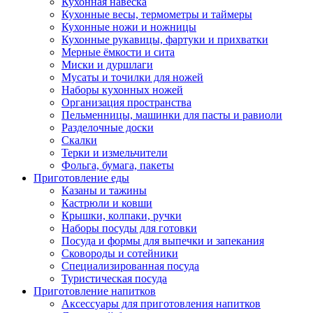
Кухонная навеска
Кухонные весы, термометры и таймеры
Кухонные ножи и ножницы
Кухонные рукавицы, фартуки и прихватки
Мерные ёмкости и сита
Миски и дуршлаги
Мусаты и точилки для ножей
Наборы кухонных ножей
Организация пространства
Пельменницы, машинки для пасты и равиоли
Разделочные доски
Скалки
Терки и измельчители
Фольга, бумага, пакеты
Приготовление еды
Казаны и тажины
Кастрюли и ковши
Крышки, колпаки, ручки
Наборы посуды для готовки
Посуда и формы для выпечки и запекания
Сковороды и сотейники
Специализированная посуда
Туристическая посуда
Приготовление напитков
Аксессуары для приготовления напитков