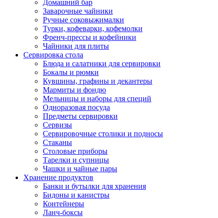
Домашний бар
Заварочные чайники
Ручные соковыжималки
Турки, кофеварки, кофемолки
Френч-прессы и кофейники
Чайники для плиты
Сервировка стола
Блюда и салатники для сервировки
Бокалы и рюмки
Кувшины, графины и декантеры
Мармиты и фондю
Мельницы и наборы для специй
Одноразовая посуда
Предметы сервировки
Сервизы
Сервировочные столики и подносы
Стаканы
Столовые приборы
Тарелки и супницы
Чашки и чайные пары
Хранение продуктов
Банки и бутылки для хранения
Бидоны и канистры
Контейнеры
Ланч-боксы