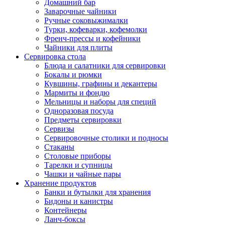
Домашний бар
Заварочные чайники
Ручные соковыжималки
Турки, кофеварки, кофемолки
Френч-прессы и кофейники
Чайники для плиты
Сервировка стола
Блюда и салатники для сервировки
Бокалы и рюмки
Кувшины, графины и декантеры
Мармиты и фондю
Мельницы и наборы для специй
Одноразовая посуда
Предметы сервировки
Сервизы
Сервировочные столики и подносы
Стаканы
Столовые приборы
Тарелки и супницы
Чашки и чайные пары
Хранение продуктов
Банки и бутылки для хранения
Бидоны и канистры
Контейнеры
Ланч-боксы