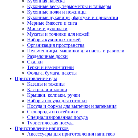
Кухонная навеска
Кухонные весы, термометры и таймеры
Кухонные ножи и ножницы
Кухонные рукавицы, фартуки и прихватки
Мерные ёмкости и сита
Миски и дуршлаги
Мусаты и точилки для ножей
Наборы кухонных ножей
Организация пространства
Пельменницы, машинки для пасты и равиоли
Разделочные доски
Скалки
Терки и измельчители
Фольга, бумага, пакеты
Приготовление еды
Казаны и тажины
Кастрюли и ковши
Крышки, колпаки, ручки
Наборы посуды для готовки
Посуда и формы для выпечки и запекания
Сковороды и сотейники
Специализированная посуда
Туристическая посуда
Приготовление напитков
Аксессуары для приготовления напитков