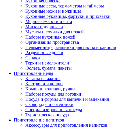
Кухонная навеска
Кухонные весы, термометры и таймеры
Кухонные ножи и ножницы
Кухонные рукавицы, фартуки и прихватки
Мерные ёмкости и сита
Миски и дуршлаги
Мусаты и точилки для ножей
Наборы кухонных ножей
Организация пространства
Пельменницы, машинки для пасты и равиоли
Разделочные доски
Скалки
Терки и измельчители
Фольга, бумага, пакеты
Приготовление еды
Казаны и тажины
Кастрюли и ковши
Крышки, колпаки, ручки
Наборы посуды для готовки
Посуда и формы для выпечки и запекания
Сковороды и сотейники
Специализированная посуда
Туристическая посуда
Приготовление напитков
Аксессуары для приготовления напитков