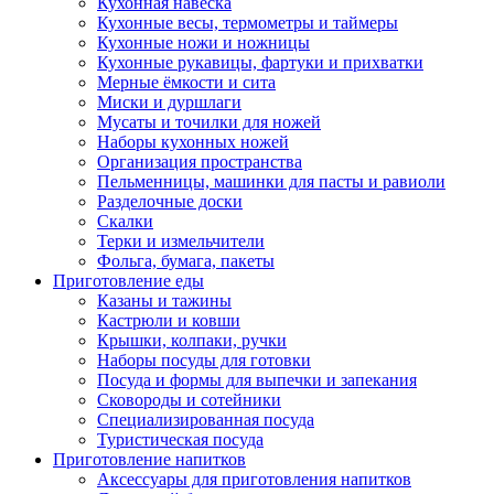
Кухонная навеска
Кухонные весы, термометры и таймеры
Кухонные ножи и ножницы
Кухонные рукавицы, фартуки и прихватки
Мерные ёмкости и сита
Миски и дуршлаги
Мусаты и точилки для ножей
Наборы кухонных ножей
Организация пространства
Пельменницы, машинки для пасты и равиоли
Разделочные доски
Скалки
Терки и измельчители
Фольга, бумага, пакеты
Приготовление еды
Казаны и тажины
Кастрюли и ковши
Крышки, колпаки, ручки
Наборы посуды для готовки
Посуда и формы для выпечки и запекания
Сковороды и сотейники
Специализированная посуда
Туристическая посуда
Приготовление напитков
Аксессуары для приготовления напитков