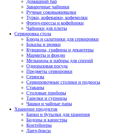
Домашний бар
Заварочные чайники
Ручные соковыжималки
Турки, кофеварки, кофемолки
Френч-прессы и кофейники
Чайники для плиты
Сервировка стола
Блюда и салатники для сервировки
Бокалы и рюмки
Кувшины, графины и декантеры
Мармиты и фондю
Мельницы и наборы для специй
Одноразовая посуда
Предметы сервировки
Сервизы
Сервировочные столики и подносы
Стаканы
Столовые приборы
Тарелки и супницы
Чашки и чайные пары
Хранение продуктов
Банки и бутылки для хранения
Бидоны и канистры
Контейнеры
Ланч-боксы