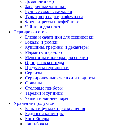
Домашний бар
Заварочные чайники
Ручные соковыжималки
Турки, кофеварки, кофемолки
Френч-прессы и кофейники
Чайники для плиты
Сервировка стола
Блюда и салатники для сервировки
Бокалы и рюмки
Кувшины, графины и декантеры
Мармиты и фондю
Мельницы и наборы для специй
Одноразовая посуда
Предметы сервировки
Сервизы
Сервировочные столики и подносы
Стаканы
Столовые приборы
Тарелки и супницы
Чашки и чайные пары
Хранение продуктов
Банки и бутылки для хранения
Бидоны и канистры
Контейнеры
Ланч-боксы