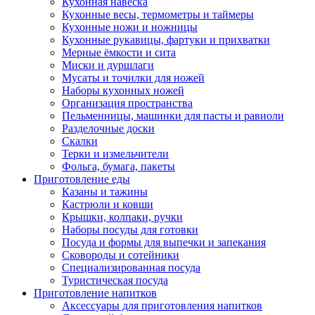
Кухонная навеска
Кухонные весы, термометры и таймеры
Кухонные ножи и ножницы
Кухонные рукавицы, фартуки и прихватки
Мерные ёмкости и сита
Миски и дуршлаги
Мусаты и точилки для ножей
Наборы кухонных ножей
Организация пространства
Пельменницы, машинки для пасты и равиоли
Разделочные доски
Скалки
Терки и измельчители
Фольга, бумага, пакеты
Приготовление еды
Казаны и тажины
Кастрюли и ковши
Крышки, колпаки, ручки
Наборы посуды для готовки
Посуда и формы для выпечки и запекания
Сковороды и сотейники
Специализированная посуда
Туристическая посуда
Приготовление напитков
Аксессуары для приготовления напитков