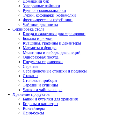
Домашний бар
Заварочные чайники
Ручные соковыжималки
Турки, кофеварки, кофемолки
Френч-прессы и кофейники
Чайники для плиты
Сервировка стола
Блюда и салатники для сервировки
Бокалы и рюмки
Кувшины, графины и декантеры
Мармиты и фондю
Мельницы и наборы для специй
Одноразовая посуда
Предметы сервировки
Сервизы
Сервировочные столики и подносы
Стаканы
Столовые приборы
Тарелки и супницы
Чашки и чайные пары
Хранение продуктов
Банки и бутылки для хранения
Бидоны и канистры
Контейнеры
Ланч-боксы