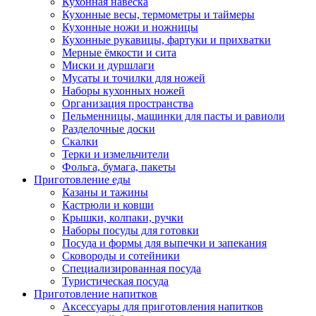
Кухонная навеска
Кухонные весы, термометры и таймеры
Кухонные ножи и ножницы
Кухонные рукавицы, фартуки и прихватки
Мерные ёмкости и сита
Миски и дуршлаги
Мусаты и точилки для ножей
Наборы кухонных ножей
Организация пространства
Пельменницы, машинки для пасты и равиоли
Разделочные доски
Скалки
Терки и измельчители
Фольга, бумага, пакеты
Приготовление еды
Казаны и тажины
Кастрюли и ковши
Крышки, колпаки, ручки
Наборы посуды для готовки
Посуда и формы для выпечки и запекания
Сковороды и сотейники
Специализированная посуда
Туристическая посуда
Приготовление напитков
Аксессуары для приготовления напитков