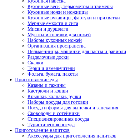
Кухонная навеска
Кухонные весы, термометры и таймеры
Кухонные ножи и ножницы
Кухонные рукавицы, фартуки и прихватки
Мерные ёмкости и сита
Миски и дуршлаги
Мусаты и точилки для ножей
Наборы кухонных ножей
Организация пространства
Пельменницы, машинки для пасты и равиоли
Разделочные доски
Скалки
Терки и измельчители
Фольга, бумага, пакеты
Приготовление еды
Казаны и тажины
Кастрюли и ковши
Крышки, колпаки, ручки
Наборы посуды для готовки
Посуда и формы для выпечки и запекания
Сковороды и сотейники
Специализированная посуда
Туристическая посуда
Приготовление напитков
Аксессуары для приготовления напитков