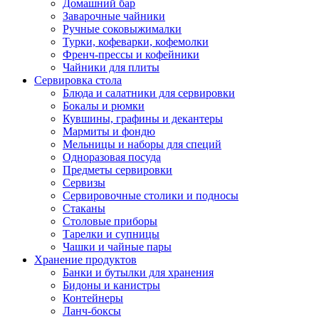
Домашний бар
Заварочные чайники
Ручные соковыжималки
Турки, кофеварки, кофемолки
Френч-прессы и кофейники
Чайники для плиты
Сервировка стола
Блюда и салатники для сервировки
Бокалы и рюмки
Кувшины, графины и декантеры
Мармиты и фондю
Мельницы и наборы для специй
Одноразовая посуда
Предметы сервировки
Сервизы
Сервировочные столики и подносы
Стаканы
Столовые приборы
Тарелки и супницы
Чашки и чайные пары
Хранение продуктов
Банки и бутылки для хранения
Бидоны и канистры
Контейнеры
Ланч-боксы