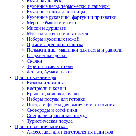
Кухонная навеска
Кухонные весы, термометры и таймеры
Кухонные ножи и ножницы
Кухонные рукавицы, фартуки и прихватки
Мерные ёмкости и сита
Миски и дуршлаги
Мусаты и точилки для ножей
Наборы кухонных ножей
Организация пространства
Пельменницы, машинки для пасты и равиоли
Разделочные доски
Скалки
Терки и измельчители
Фольга, бумага, пакеты
Приготовление еды
Казаны и тажины
Кастрюли и ковши
Крышки, колпаки, ручки
Наборы посуды для готовки
Посуда и формы для выпечки и запекания
Сковороды и сотейники
Специализированная посуда
Туристическая посуда
Приготовление напитков
Аксессуары для приготовления напитков