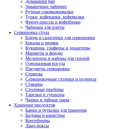
Домашний бар
Заварочные чайники
Ручные соковыжималки
Турки, кофеварки, кофемолки
Френч-прессы и кофейники
Чайники для плиты
Сервировка стола
Блюда и салатники для сервировки
Бокалы и рюмки
Кувшины, графины и декантеры
Мармиты и фондю
Мельницы и наборы для специй
Одноразовая посуда
Предметы сервировки
Сервизы
Сервировочные столики и подносы
Стаканы
Столовые приборы
Тарелки и супницы
Чашки и чайные пары
Хранение продуктов
Банки и бутылки для хранения
Бидоны и канистры
Контейнеры
Ланч-боксы