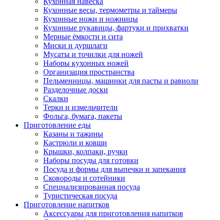
Кухонная навеска
Кухонные весы, термометры и таймеры
Кухонные ножи и ножницы
Кухонные рукавицы, фартуки и прихватки
Мерные ёмкости и сита
Миски и дуршлаги
Мусаты и точилки для ножей
Наборы кухонных ножей
Организация пространства
Пельменницы, машинки для пасты и равиоли
Разделочные доски
Скалки
Терки и измельчители
Фольга, бумага, пакеты
Приготовление еды
Казаны и тажины
Кастрюли и ковши
Крышки, колпаки, ручки
Наборы посуды для готовки
Посуда и формы для выпечки и запекания
Сковороды и сотейники
Специализированная посуда
Туристическая посуда
Приготовление напитков
Аксессуары для приготовления напитков