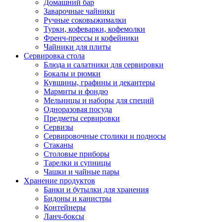
Домашний бар
Заварочные чайники
Ручные соковыжималки
Турки, кофеварки, кофемолки
Френч-прессы и кофейники
Чайники для плиты
Сервировка стола
Блюда и салатники для сервировки
Бокалы и рюмки
Кувшины, графины и декантеры
Мармиты и фондю
Мельницы и наборы для специй
Одноразовая посуда
Предметы сервировки
Сервизы
Сервировочные столики и подносы
Стаканы
Столовые приборы
Тарелки и супницы
Чашки и чайные пары
Хранение продуктов
Банки и бутылки для хранения
Бидоны и канистры
Контейнеры
Ланч-боксы