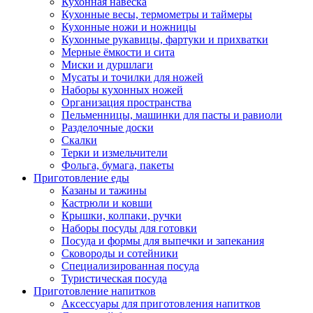
Кухонная навеска
Кухонные весы, термометры и таймеры
Кухонные ножи и ножницы
Кухонные рукавицы, фартуки и прихватки
Мерные ёмкости и сита
Миски и дуршлаги
Мусаты и точилки для ножей
Наборы кухонных ножей
Организация пространства
Пельменницы, машинки для пасты и равиоли
Разделочные доски
Скалки
Терки и измельчители
Фольга, бумага, пакеты
Приготовление еды
Казаны и тажины
Кастрюли и ковши
Крышки, колпаки, ручки
Наборы посуды для готовки
Посуда и формы для выпечки и запекания
Сковороды и сотейники
Специализированная посуда
Туристическая посуда
Приготовление напитков
Аксессуары для приготовления напитков