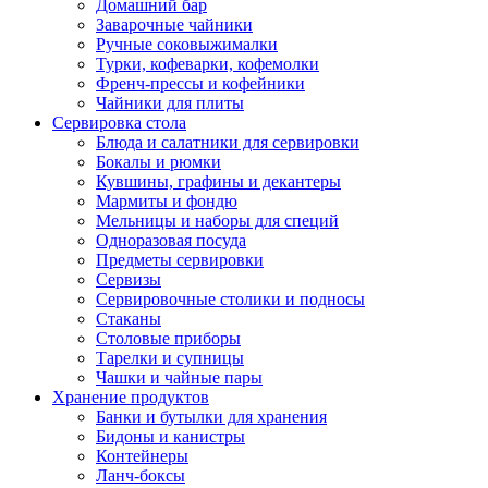
Домашний бар
Заварочные чайники
Ручные соковыжималки
Турки, кофеварки, кофемолки
Френч-прессы и кофейники
Чайники для плиты
Сервировка стола
Блюда и салатники для сервировки
Бокалы и рюмки
Кувшины, графины и декантеры
Мармиты и фондю
Мельницы и наборы для специй
Одноразовая посуда
Предметы сервировки
Сервизы
Сервировочные столики и подносы
Стаканы
Столовые приборы
Тарелки и супницы
Чашки и чайные пары
Хранение продуктов
Банки и бутылки для хранения
Бидоны и канистры
Контейнеры
Ланч-боксы