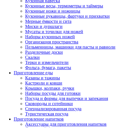
Кухонная навеска
Кухонные весы, термометры и таймеры
Кухонные ножи и ножницы
Кухонные рукавицы, фартуки и прихватки
Мерные ёмкости и сита
Миски и дуршлаги
Мусаты и точилки для ножей
Наборы кухонных ножей
Организация пространства
Пельменницы, машинки для пасты и равиоли
Разделочные доски
Скалки
Терки и измельчители
Фольга, бумага, пакеты
Приготовление еды
Казаны и тажины
Кастрюли и ковши
Крышки, колпаки, ручки
Наборы посуды для готовки
Посуда и формы для выпечки и запекания
Сковороды и сотейники
Специализированная посуда
Туристическая посуда
Приготовление напитков
Аксессуары для приготовления напитков