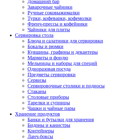
Домашний бар
Заварочные чайники
Ручные соковыжималки
Турки, кофеварки, кофемолки
Френч-прессы и кофейники
Чайники для плиты
Сервировка стола
Блюда и салатники для сервировки
Бокалы и рюмки
Кувшины, графины и декантеры
Мармиты и фондю
Мельницы и наборы для специй
Одноразовая посуда
Предметы сервировки
Сервизы
Сервировочные столики и подносы
Стаканы
Столовые приборы
Тарелки и супницы
Чашки и чайные пары
Хранение продуктов
Банки и бутылки для хранения
Бидоны и канистры
Контейнеры
Ланч-боксы