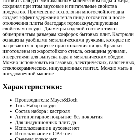
готовить блюда с минимальным количеством воды и жира,
сохраняя при этом вкусовые и питательные свойства
продуктов. Применение технологии многослойного дна
создает эффект удержания тепла пища готовится и после
отключения плиты благодаря термоаккумулирующим
свойствам посуды. Диаметры изделий соответствуют
общепринятым размерам конфорок бытовых плит. Кастрюли
оснащены удобными металлическими ручками, которые не
нагреваются в процессе приготовления пищи. Крышки
изготовлены из жаростойкого стекла, оснащены ручками,
отверстиями для выпуска пара и металлическим ободом.
Можно использовать на газовых, электрических, галогенных,
стеклокерамических, индукционных плитах. Можно мыть в
посудомоечной машине.
Характеристики:
Производитель: Mayer&Boch
Тип: Набор посуды
Состав набора : кастрюля
Антипригарное покрытие: без покрытия
Для индукционных плит: да
Использование в духовке: нет
Использование в СВЧ: нет
Съемная ручка: нет