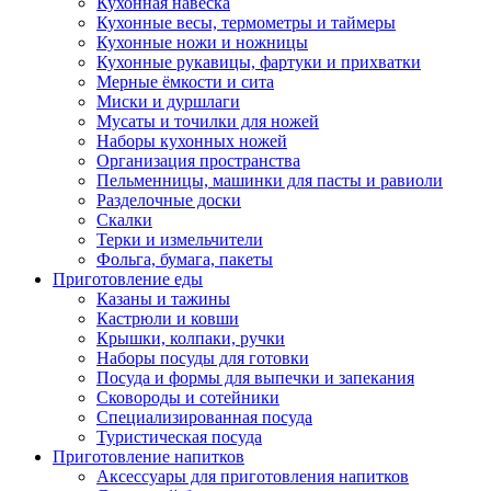
Кухонная навеска
Кухонные весы, термометры и таймеры
Кухонные ножи и ножницы
Кухонные рукавицы, фартуки и прихватки
Мерные ёмкости и сита
Миски и дуршлаги
Мусаты и точилки для ножей
Наборы кухонных ножей
Организация пространства
Пельменницы, машинки для пасты и равиоли
Разделочные доски
Скалки
Терки и измельчители
Фольга, бумага, пакеты
Приготовление еды
Казаны и тажины
Кастрюли и ковши
Крышки, колпаки, ручки
Наборы посуды для готовки
Посуда и формы для выпечки и запекания
Сковороды и сотейники
Специализированная посуда
Туристическая посуда
Приготовление напитков
Аксессуары для приготовления напитков