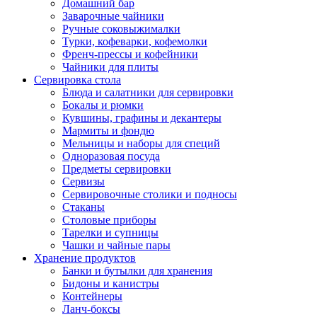
Домашний бар
Заварочные чайники
Ручные соковыжималки
Турки, кофеварки, кофемолки
Френч-прессы и кофейники
Чайники для плиты
Сервировка стола
Блюда и салатники для сервировки
Бокалы и рюмки
Кувшины, графины и декантеры
Мармиты и фондю
Мельницы и наборы для специй
Одноразовая посуда
Предметы сервировки
Сервизы
Сервировочные столики и подносы
Стаканы
Столовые приборы
Тарелки и супницы
Чашки и чайные пары
Хранение продуктов
Банки и бутылки для хранения
Бидоны и канистры
Контейнеры
Ланч-боксы