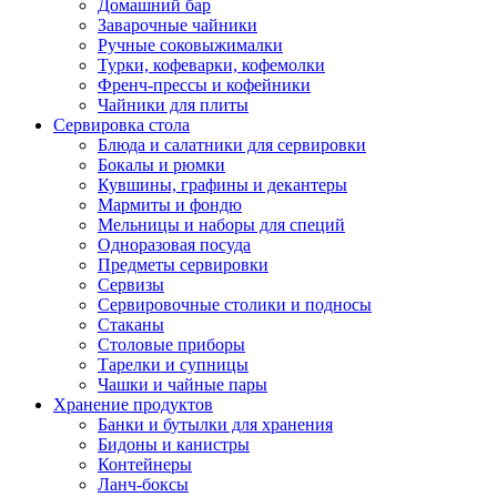
Домашний бар
Заварочные чайники
Ручные соковыжималки
Турки, кофеварки, кофемолки
Френч-прессы и кофейники
Чайники для плиты
Сервировка стола
Блюда и салатники для сервировки
Бокалы и рюмки
Кувшины, графины и декантеры
Мармиты и фондю
Мельницы и наборы для специй
Одноразовая посуда
Предметы сервировки
Сервизы
Сервировочные столики и подносы
Стаканы
Столовые приборы
Тарелки и супницы
Чашки и чайные пары
Хранение продуктов
Банки и бутылки для хранения
Бидоны и канистры
Контейнеры
Ланч-боксы