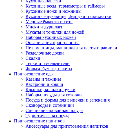
Кухонная навеска
Кухонные весы, термометры и таймеры
Кухонные ножи и ножницы
Кухонные рукавицы, фартуки и прихватки
Мерные ёмкости и сита
Миски и дуршлаги
Мусаты и точилки для ножей
Наборы кухонных ножей
Организация пространства
Пельменницы, машинки для пасты и равиоли
Разделочные доски
Скалки
Терки и измельчители
Фольга, бумага, пакеты
Приготовление еды
Казаны и тажины
Кастрюли и ковши
Крышки, колпаки, ручки
Наборы посуды для готовки
Посуда и формы для выпечки и запекания
Сковороды и сотейники
Специализированная посуда
Туристическая посуда
Приготовление напитков
Аксессуары для приготовления напитков