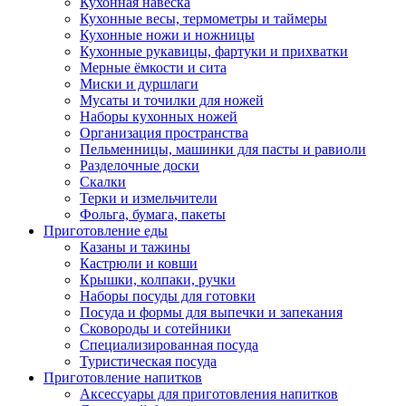
Кухонная навеска
Кухонные весы, термометры и таймеры
Кухонные ножи и ножницы
Кухонные рукавицы, фартуки и прихватки
Мерные ёмкости и сита
Миски и дуршлаги
Мусаты и точилки для ножей
Наборы кухонных ножей
Организация пространства
Пельменницы, машинки для пасты и равиоли
Разделочные доски
Скалки
Терки и измельчители
Фольга, бумага, пакеты
Приготовление еды
Казаны и тажины
Кастрюли и ковши
Крышки, колпаки, ручки
Наборы посуды для готовки
Посуда и формы для выпечки и запекания
Сковороды и сотейники
Специализированная посуда
Туристическая посуда
Приготовление напитков
Аксессуары для приготовления напитков