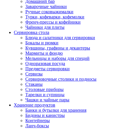
Домашний бар
Заварочные чайники
Ручные соковыжималки
Турки, кофеварки, кофемолки
Френч-прессы и кофейники
Чайники для плиты
Сервировка стола
Блюда и салатники для сервировки
Бокалы и рюмки
Кувшины, графины и декантеры
Мармиты и фондю
Мельницы и наборы для специй
Одноразовая посуда
Предметы сервировки
Сервизы
Сервировочные столики и подносы
Стаканы
Столовые приборы
Тарелки и супницы
Чашки и чайные пары
Хранение продуктов
Банки и бутылки для хранения
Бидоны и канистры
Контейнеры
Ланч-боксы