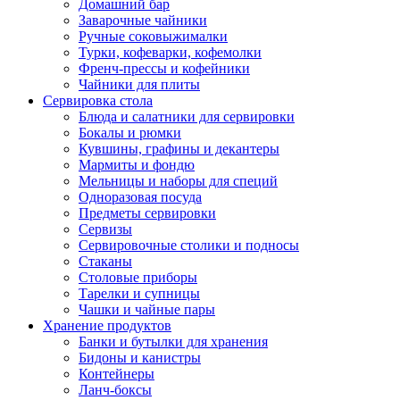
Домашний бар
Заварочные чайники
Ручные соковыжималки
Турки, кофеварки, кофемолки
Френч-прессы и кофейники
Чайники для плиты
Сервировка стола
Блюда и салатники для сервировки
Бокалы и рюмки
Кувшины, графины и декантеры
Мармиты и фондю
Мельницы и наборы для специй
Одноразовая посуда
Предметы сервировки
Сервизы
Сервировочные столики и подносы
Стаканы
Столовые приборы
Тарелки и супницы
Чашки и чайные пары
Хранение продуктов
Банки и бутылки для хранения
Бидоны и канистры
Контейнеры
Ланч-боксы