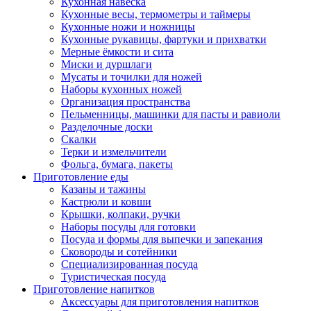
Кухонная навеска
Кухонные весы, термометры и таймеры
Кухонные ножи и ножницы
Кухонные рукавицы, фартуки и прихватки
Мерные ёмкости и сита
Миски и дуршлаги
Мусаты и точилки для ножей
Наборы кухонных ножей
Организация пространства
Пельменницы, машинки для пасты и равиоли
Разделочные доски
Скалки
Терки и измельчители
Фольга, бумага, пакеты
Приготовление еды
Казаны и тажины
Кастрюли и ковши
Крышки, колпаки, ручки
Наборы посуды для готовки
Посуда и формы для выпечки и запекания
Сковороды и сотейники
Специализированная посуда
Туристическая посуда
Приготовление напитков
Аксессуары для приготовления напитков