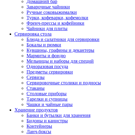
Домашний бар
Заварочные чайники
Ручные соковыжималки
Турки, кофеварки, кофемолки
Френч-прессы и кофейники
Чайники для плиты
Сервировка стола
Блюда и салатники для сервировки
Бокалы и рюмки
Кувшины, графины и декантеры
Мармиты и фондю
Мельницы и наборы для специй
Одноразовая посуда
Предметы сервировки
Сервизы
Сервировочные столики и подносы
Стаканы
Столовые приборы
Тарелки и супницы
Чашки и чайные пары
Хранение продуктов
Банки и бутылки для хранения
Бидоны и канистры
Контейнеры
Ланч-боксы