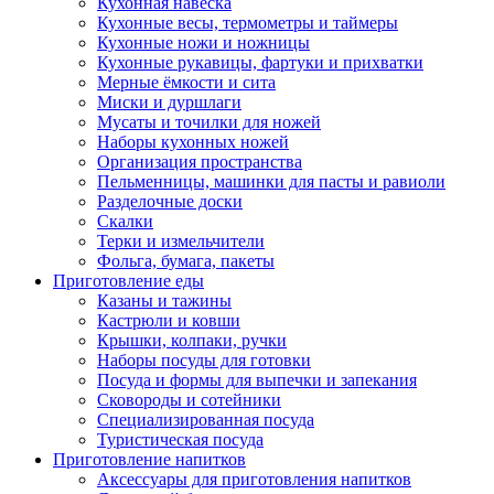
Кухонная навеска
Кухонные весы, термометры и таймеры
Кухонные ножи и ножницы
Кухонные рукавицы, фартуки и прихватки
Мерные ёмкости и сита
Миски и дуршлаги
Мусаты и точилки для ножей
Наборы кухонных ножей
Организация пространства
Пельменницы, машинки для пасты и равиоли
Разделочные доски
Скалки
Терки и измельчители
Фольга, бумага, пакеты
Приготовление еды
Казаны и тажины
Кастрюли и ковши
Крышки, колпаки, ручки
Наборы посуды для готовки
Посуда и формы для выпечки и запекания
Сковороды и сотейники
Специализированная посуда
Туристическая посуда
Приготовление напитков
Аксессуары для приготовления напитков