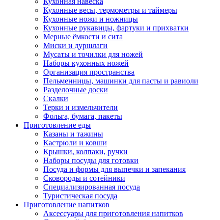
Кухонная навеска
Кухонные весы, термометры и таймеры
Кухонные ножи и ножницы
Кухонные рукавицы, фартуки и прихватки
Мерные ёмкости и сита
Миски и дуршлаги
Мусаты и точилки для ножей
Наборы кухонных ножей
Организация пространства
Пельменницы, машинки для пасты и равиоли
Разделочные доски
Скалки
Терки и измельчители
Фольга, бумага, пакеты
Приготовление еды
Казаны и тажины
Кастрюли и ковши
Крышки, колпаки, ручки
Наборы посуды для готовки
Посуда и формы для выпечки и запекания
Сковороды и сотейники
Специализированная посуда
Туристическая посуда
Приготовление напитков
Аксессуары для приготовления напитков