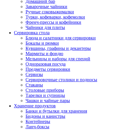
Домашний бар
Заварочные чайники
Ручные соковыжималки
Турки, кофеварки, кофемолки
Френч-прессы и кофейники
Чайники для плиты
Сервировка стола
Блюда и салатники для сервировки
Бокалы и рюмки
Кувшины, графины и декантеры
Мармиты и фондю
Мельницы и наборы для специй
Одноразовая посуда
Предметы сервировки
Сервизы
Сервировочные столики и подносы
Стаканы
Столовые приборы
Тарелки и супницы
Чашки и чайные пары
Хранение продуктов
Банки и бутылки для хранения
Бидоны и канистры
Контейнеры
Ланч-боксы