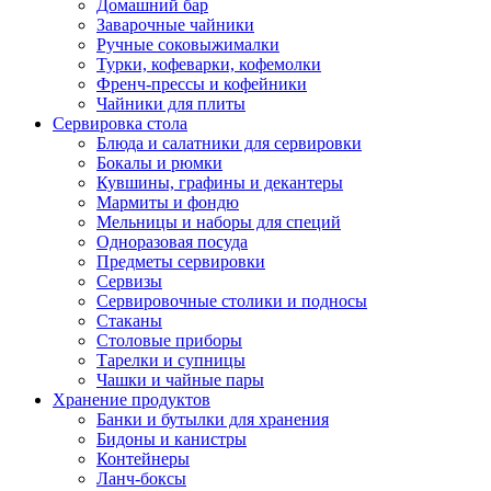
Домашний бар
Заварочные чайники
Ручные соковыжималки
Турки, кофеварки, кофемолки
Френч-прессы и кофейники
Чайники для плиты
Сервировка стола
Блюда и салатники для сервировки
Бокалы и рюмки
Кувшины, графины и декантеры
Мармиты и фондю
Мельницы и наборы для специй
Одноразовая посуда
Предметы сервировки
Сервизы
Сервировочные столики и подносы
Стаканы
Столовые приборы
Тарелки и супницы
Чашки и чайные пары
Хранение продуктов
Банки и бутылки для хранения
Бидоны и канистры
Контейнеры
Ланч-боксы