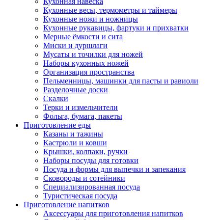
Кухонная навеска
Кухонные весы, термометры и таймеры
Кухонные ножи и ножницы
Кухонные рукавицы, фартуки и прихватки
Мерные ёмкости и сита
Миски и дуршлаги
Мусаты и точилки для ножей
Наборы кухонных ножей
Организация пространства
Пельменницы, машинки для пасты и равиоли
Разделочные доски
Скалки
Терки и измельчители
Фольга, бумага, пакеты
Приготовление еды
Казаны и тажины
Кастрюли и ковши
Крышки, колпаки, ручки
Наборы посуды для готовки
Посуда и формы для выпечки и запекания
Сковороды и сотейники
Специализированная посуда
Туристическая посуда
Приготовление напитков
Аксессуары для приготовления напитков