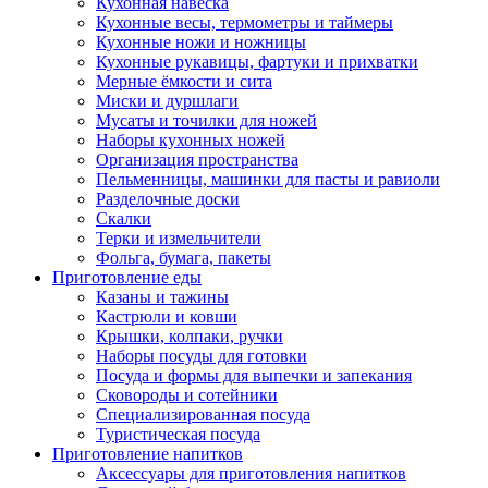
Кухонная навеска
Кухонные весы, термометры и таймеры
Кухонные ножи и ножницы
Кухонные рукавицы, фартуки и прихватки
Мерные ёмкости и сита
Миски и дуршлаги
Мусаты и точилки для ножей
Наборы кухонных ножей
Организация пространства
Пельменницы, машинки для пасты и равиоли
Разделочные доски
Скалки
Терки и измельчители
Фольга, бумага, пакеты
Приготовление еды
Казаны и тажины
Кастрюли и ковши
Крышки, колпаки, ручки
Наборы посуды для готовки
Посуда и формы для выпечки и запекания
Сковороды и сотейники
Специализированная посуда
Туристическая посуда
Приготовление напитков
Аксессуары для приготовления напитков