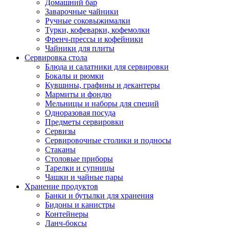
Домашний бар
Заварочные чайники
Ручные соковыжималки
Турки, кофеварки, кофемолки
Френч-прессы и кофейники
Чайники для плиты
Сервировка стола
Блюда и салатники для сервировки
Бокалы и рюмки
Кувшины, графины и декантеры
Мармиты и фондю
Мельницы и наборы для специй
Одноразовая посуда
Предметы сервировки
Сервизы
Сервировочные столики и подносы
Стаканы
Столовые приборы
Тарелки и супницы
Чашки и чайные пары
Хранение продуктов
Банки и бутылки для хранения
Бидоны и канистры
Контейнеры
Ланч-боксы