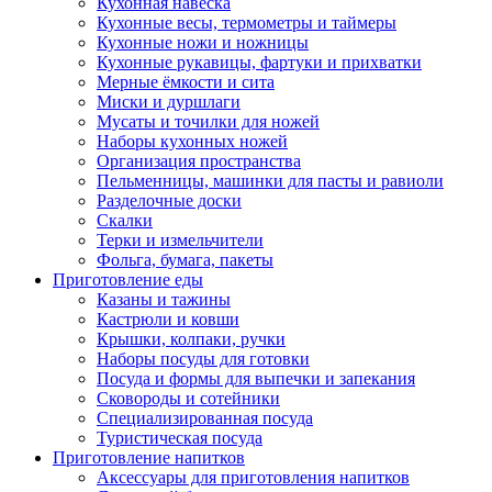
Кухонная навеска
Кухонные весы, термометры и таймеры
Кухонные ножи и ножницы
Кухонные рукавицы, фартуки и прихватки
Мерные ёмкости и сита
Миски и дуршлаги
Мусаты и точилки для ножей
Наборы кухонных ножей
Организация пространства
Пельменницы, машинки для пасты и равиоли
Разделочные доски
Скалки
Терки и измельчители
Фольга, бумага, пакеты
Приготовление еды
Казаны и тажины
Кастрюли и ковши
Крышки, колпаки, ручки
Наборы посуды для готовки
Посуда и формы для выпечки и запекания
Сковороды и сотейники
Специализированная посуда
Туристическая посуда
Приготовление напитков
Аксессуары для приготовления напитков