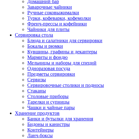
Домашний бар
Заварочные чайники
Ручные соковыжималки
Турки, кофеварки, кофемолки
Френч-прессы и кофейники
Чайники для плиты
Сервировка стола
Блюда и салатники для сервировки
Бокалы и рюмки
Кувшины, графины и декантеры
Мармиты и фондю
Мельницы и наборы для специй
Одноразовая посуда
Предметы сервировки
Сервизы
Сервировочные столики и подносы
Стаканы
Столовые приборы
Тарелки и супницы
Чашки и чайные пары
Хранение продуктов
Банки и бутылки для хранения
Бидоны и канистры
Контейнеры
Ланч-боксы