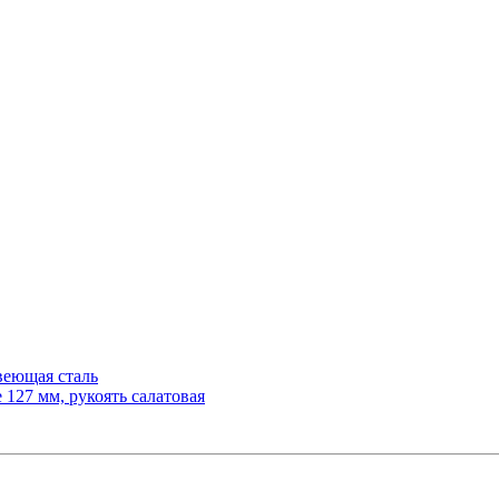
веющая сталь
127 мм, рукоять салатовая