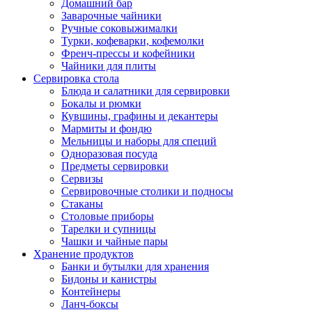
Домашний бар
Заварочные чайники
Ручные соковыжималки
Турки, кофеварки, кофемолки
Френч-прессы и кофейники
Чайники для плиты
Сервировка стола
Блюда и салатники для сервировки
Бокалы и рюмки
Кувшины, графины и декантеры
Мармиты и фондю
Мельницы и наборы для специй
Одноразовая посуда
Предметы сервировки
Сервизы
Сервировочные столики и подносы
Стаканы
Столовые приборы
Тарелки и супницы
Чашки и чайные пары
Хранение продуктов
Банки и бутылки для хранения
Бидоны и канистры
Контейнеры
Ланч-боксы