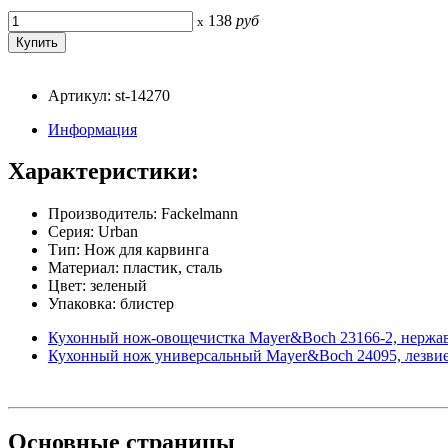
138
руб
x
Артикул: st-14270
Информация
Характеристики:
Производитель: Fackelmann
Серия: Urban
Тип: Нож для карвинга
Материал: пластик, сталь
Цвет: зеленый
Упаковка: блистер
Кухонный нож-овощечистка Mayer&Boch 23166-2, нержа
Кухонный нож универсальный Mayer&Boch 24095, лезвие 
Основные
страницы