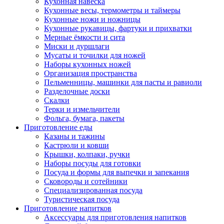
Кухонная навеска
Кухонные весы, термометры и таймеры
Кухонные ножи и ножницы
Кухонные рукавицы, фартуки и прихватки
Мерные ёмкости и сита
Миски и дуршлаги
Мусаты и точилки для ножей
Наборы кухонных ножей
Организация пространства
Пельменницы, машинки для пасты и равиоли
Разделочные доски
Скалки
Терки и измельчители
Фольга, бумага, пакеты
Приготовление еды
Казаны и тажины
Кастрюли и ковши
Крышки, колпаки, ручки
Наборы посуды для готовки
Посуда и формы для выпечки и запекания
Сковороды и сотейники
Специализированная посуда
Туристическая посуда
Приготовление напитков
Аксессуары для приготовления напитков