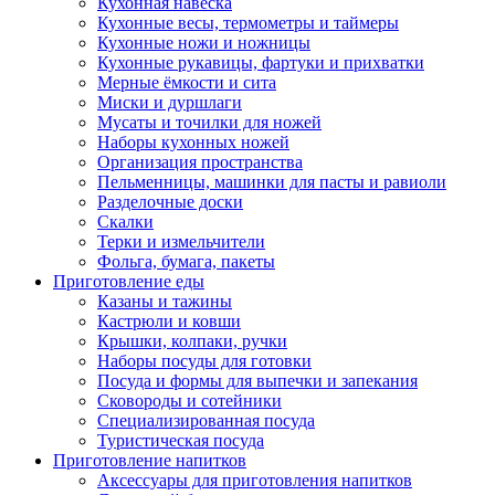
Кухонная навеска
Кухонные весы, термометры и таймеры
Кухонные ножи и ножницы
Кухонные рукавицы, фартуки и прихватки
Мерные ёмкости и сита
Миски и дуршлаги
Мусаты и точилки для ножей
Наборы кухонных ножей
Организация пространства
Пельменницы, машинки для пасты и равиоли
Разделочные доски
Скалки
Терки и измельчители
Фольга, бумага, пакеты
Приготовление еды
Казаны и тажины
Кастрюли и ковши
Крышки, колпаки, ручки
Наборы посуды для готовки
Посуда и формы для выпечки и запекания
Сковороды и сотейники
Специализированная посуда
Туристическая посуда
Приготовление напитков
Аксессуары для приготовления напитков