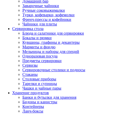
Домашний бар
Заварочные чайники
Ручные соковыжималки
Турки, кофеварки, кофемолки
Френч-прессы и кофейники
Чайники для плиты
Сервировка стола
Блюда и салатники для сервировки
Бокалы и рюмки
Кувшины, графины и декантеры
Мармиты и фондю
Мельницы и наборы для специй
Одноразовая посуда
Предметы сервировки
Сервизы
Сервировочные столики и подносы
Стаканы
Столовые приборы
Тарелки и супницы
Чашки и чайные пары
Хранение продуктов
Банки и бутылки для хранения
Бидоны и канистры
Контейнеры
Ланч-боксы