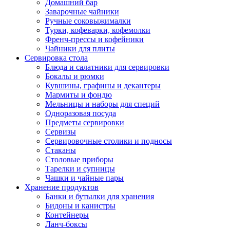
Домашний бар
Заварочные чайники
Ручные соковыжималки
Турки, кофеварки, кофемолки
Френч-прессы и кофейники
Чайники для плиты
Сервировка стола
Блюда и салатники для сервировки
Бокалы и рюмки
Кувшины, графины и декантеры
Мармиты и фондю
Мельницы и наборы для специй
Одноразовая посуда
Предметы сервировки
Сервизы
Сервировочные столики и подносы
Стаканы
Столовые приборы
Тарелки и супницы
Чашки и чайные пары
Хранение продуктов
Банки и бутылки для хранения
Бидоны и канистры
Контейнеры
Ланч-боксы