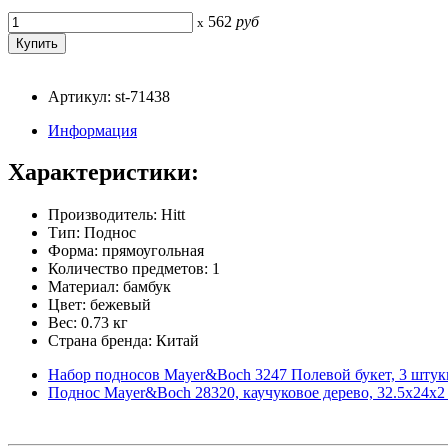
562
руб
x
Артикул: st-71438
Информация
Характеристики:
Производитель: Hitt
Тип: Поднос
Форма: прямоугольная
Количество предметов: 1
Материал: бамбук
Цвет: бежевый
Вес: 0.73 кг
Страна бренда: Китай
Набор подносов Mayer&Boch 3247 Полевой букет, 3 штук
Поднос Mayer&Boch 28320, каучуковое дерево, 32.5х24х2