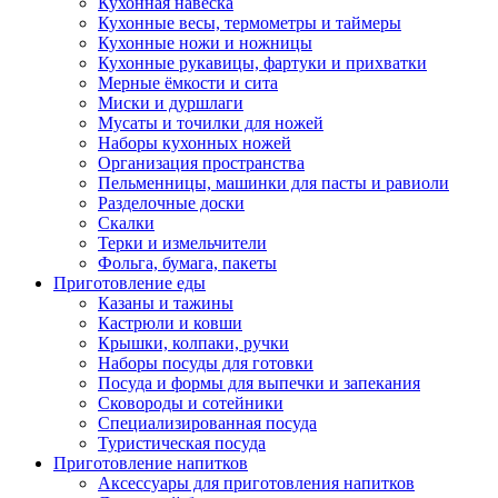
Кухонная навеска
Кухонные весы, термометры и таймеры
Кухонные ножи и ножницы
Кухонные рукавицы, фартуки и прихватки
Мерные ёмкости и сита
Миски и дуршлаги
Мусаты и точилки для ножей
Наборы кухонных ножей
Организация пространства
Пельменницы, машинки для пасты и равиоли
Разделочные доски
Скалки
Терки и измельчители
Фольга, бумага, пакеты
Приготовление еды
Казаны и тажины
Кастрюли и ковши
Крышки, колпаки, ручки
Наборы посуды для готовки
Посуда и формы для выпечки и запекания
Сковороды и сотейники
Специализированная посуда
Туристическая посуда
Приготовление напитков
Аксессуары для приготовления напитков