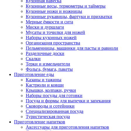
Кухонная навеска
Кухонные весы, термометры и таймеры
Кухонные ножи и ножницы
Кухонные рукавицы, фартуки и прихватки
Мерные ёмкости и сита
Миски и дуршлаги
Мусаты и точилки для ножей
Наборы кухонных ножей
Организация пространства
Пельменницы, машинки для пасты и равиоли
Разделочные доски
Скалки
Терки и измельчители
Фольга, бумага, пакеты
Приготовление еды
Казаны и тажины
Кастрюли и ковши
Крышки, колпаки, ручки
Наборы посуды для готовки
Посуда и формы для выпечки и запекания
Сковороды и сотейники
Специализированная посуда
Туристическая посуда
Приготовление напитков
Аксессуары для приготовления напитков