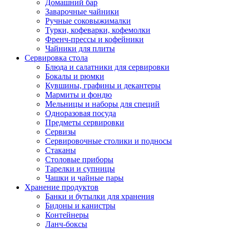
Домашний бар
Заварочные чайники
Ручные соковыжималки
Турки, кофеварки, кофемолки
Френч-прессы и кофейники
Чайники для плиты
Сервировка стола
Блюда и салатники для сервировки
Бокалы и рюмки
Кувшины, графины и декантеры
Мармиты и фондю
Мельницы и наборы для специй
Одноразовая посуда
Предметы сервировки
Сервизы
Сервировочные столики и подносы
Стаканы
Столовые приборы
Тарелки и супницы
Чашки и чайные пары
Хранение продуктов
Банки и бутылки для хранения
Бидоны и канистры
Контейнеры
Ланч-боксы