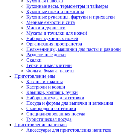
Кухонная навеска
Кухонные весы, термометры и таймеры
Кухонные ножи и ножницы
Кухонные рукавицы, фартуки и прихватки
Мерные ёмкости и сита
Миски и дуршлаги
Мусаты и точилки для ножей
Наборы кухонных ножей
Организация пространства
Пельменницы, машинки для пасты и равиоли
Разделочные доски
Скалки
Терки и измельчители
Фольга, бумага, пакеты
Приготовление еды
Казаны и тажины
Кастрюли и ковши
Крышки, колпаки, ручки
Наборы посуды для готовки
Посуда и формы для выпечки и запекания
Сковороды и сотейники
Специализированная посуда
Туристическая посуда
Приготовление напитков
Аксессуары для приготовления напитков