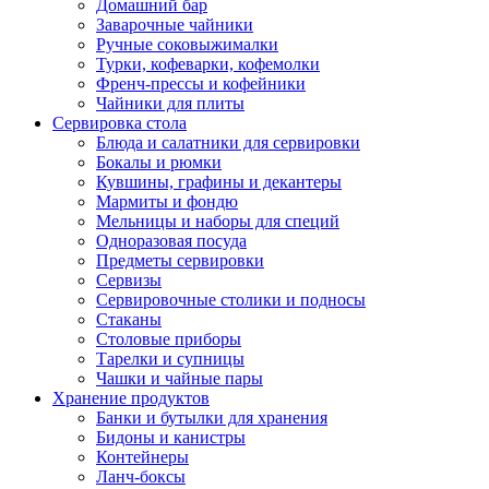
Домашний бар
Заварочные чайники
Ручные соковыжималки
Турки, кофеварки, кофемолки
Френч-прессы и кофейники
Чайники для плиты
Сервировка стола
Блюда и салатники для сервировки
Бокалы и рюмки
Кувшины, графины и декантеры
Мармиты и фондю
Мельницы и наборы для специй
Одноразовая посуда
Предметы сервировки
Сервизы
Сервировочные столики и подносы
Стаканы
Столовые приборы
Тарелки и супницы
Чашки и чайные пары
Хранение продуктов
Банки и бутылки для хранения
Бидоны и канистры
Контейнеры
Ланч-боксы