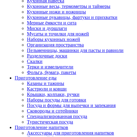
Кухонная навеска
Кухонные весы, термометры и таймеры
Кухонные ножи и ножницы
Кухонные рукавицы, фартуки и прихватки
Мерные ёмкости и сита
Миски и дуршлаги
Мусаты и точилки для ножей
Наборы кухонных ножей
Организация пространства
Пельменницы, машинки для пасты и равиоли
Разделочные доски
Скалки
Терки и измельчители
Фольга, бумага, пакеты
Приготовление еды
Казаны и тажины
Кастрюли и ковши
Крышки, колпаки, ручки
Наборы посуды для готовки
Посуда и формы для выпечки и запекания
Сковороды и сотейники
Специализированная посуда
Туристическая посуда
Приготовление напитков
Аксессуары для приготовления напитков