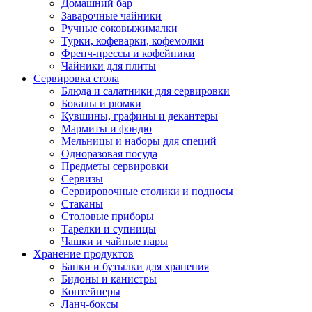
Домашний бар
Заварочные чайники
Ручные соковыжималки
Турки, кофеварки, кофемолки
Френч-прессы и кофейники
Чайники для плиты
Сервировка стола
Блюда и салатники для сервировки
Бокалы и рюмки
Кувшины, графины и декантеры
Мармиты и фондю
Мельницы и наборы для специй
Одноразовая посуда
Предметы сервировки
Сервизы
Сервировочные столики и подносы
Стаканы
Столовые приборы
Тарелки и супницы
Чашки и чайные пары
Хранение продуктов
Банки и бутылки для хранения
Бидоны и канистры
Контейнеры
Ланч-боксы