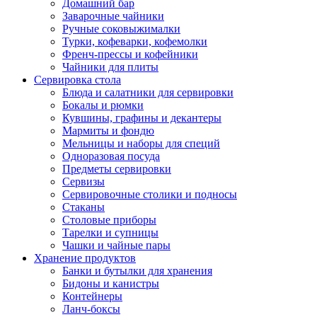
Домашний бар
Заварочные чайники
Ручные соковыжималки
Турки, кофеварки, кофемолки
Френч-прессы и кофейники
Чайники для плиты
Сервировка стола
Блюда и салатники для сервировки
Бокалы и рюмки
Кувшины, графины и декантеры
Мармиты и фондю
Мельницы и наборы для специй
Одноразовая посуда
Предметы сервировки
Сервизы
Сервировочные столики и подносы
Стаканы
Столовые приборы
Тарелки и супницы
Чашки и чайные пары
Хранение продуктов
Банки и бутылки для хранения
Бидоны и канистры
Контейнеры
Ланч-боксы