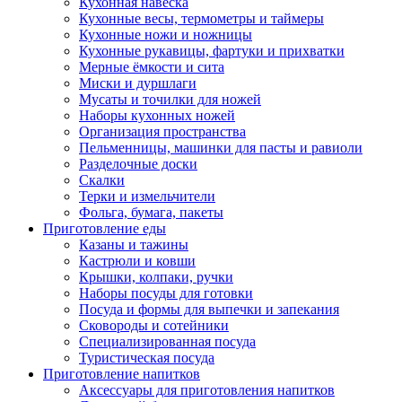
Кухонная навеска
Кухонные весы, термометры и таймеры
Кухонные ножи и ножницы
Кухонные рукавицы, фартуки и прихватки
Мерные ёмкости и сита
Миски и дуршлаги
Мусаты и точилки для ножей
Наборы кухонных ножей
Организация пространства
Пельменницы, машинки для пасты и равиоли
Разделочные доски
Скалки
Терки и измельчители
Фольга, бумага, пакеты
Приготовление еды
Казаны и тажины
Кастрюли и ковши
Крышки, колпаки, ручки
Наборы посуды для готовки
Посуда и формы для выпечки и запекания
Сковороды и сотейники
Специализированная посуда
Туристическая посуда
Приготовление напитков
Аксессуары для приготовления напитков