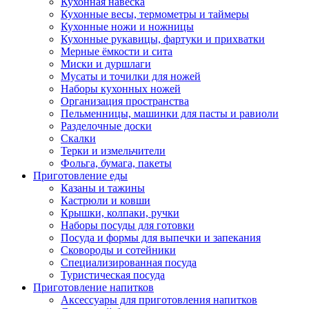
Кухонная навеска
Кухонные весы, термометры и таймеры
Кухонные ножи и ножницы
Кухонные рукавицы, фартуки и прихватки
Мерные ёмкости и сита
Миски и дуршлаги
Мусаты и точилки для ножей
Наборы кухонных ножей
Организация пространства
Пельменницы, машинки для пасты и равиоли
Разделочные доски
Скалки
Терки и измельчители
Фольга, бумага, пакеты
Приготовление еды
Казаны и тажины
Кастрюли и ковши
Крышки, колпаки, ручки
Наборы посуды для готовки
Посуда и формы для выпечки и запекания
Сковороды и сотейники
Специализированная посуда
Туристическая посуда
Приготовление напитков
Аксессуары для приготовления напитков