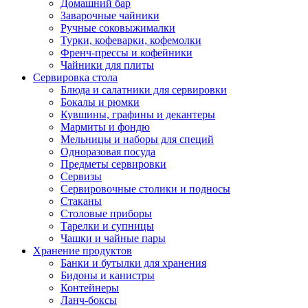
Домашний бар
Заварочные чайники
Ручные соковыжималки
Турки, кофеварки, кофемолки
Френч-прессы и кофейники
Чайники для плиты
Сервировка стола
Блюда и салатники для сервировки
Бокалы и рюмки
Кувшины, графины и декантеры
Мармиты и фондю
Мельницы и наборы для специй
Одноразовая посуда
Предметы сервировки
Сервизы
Сервировочные столики и подносы
Стаканы
Столовые приборы
Тарелки и супницы
Чашки и чайные пары
Хранение продуктов
Банки и бутылки для хранения
Бидоны и канистры
Контейнеры
Ланч-боксы