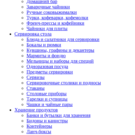
Домашний бар
Заварочные чайники
Ручные соковыжималки
Турки, кофеварки, кофемолки
Френч-прессы и кофейники
Чайники для плиты
Сервировка стола
Блюда и салатники для сервировки
Бокалы и рюмки
Кувшины, графины и декантеры
Мармиты и фондю
Мельницы и наборы для специй
Одноразовая посуда
Предметы сервировки
Сервизы
Сервировочные столики и подносы
Стаканы
Столовые приборы
Тарелки и супницы
Чашки и чайные пары
Хранение продуктов
Банки и бутылки для хранения
Бидоны и канистры
Контейнеры
Ланч-боксы