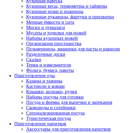
Кухонная навеска
Кухонные весы, термометры и таймеры
Кухонные ножи и ножницы
Кухонные рукавицы, фартуки и прихватки
Мерные ёмкости и сита
Миски и дуршлаги
Мусаты и точилки для ножей
Наборы кухонных ножей
Организация пространства
Пельменницы, машинки для пасты и равиоли
Разделочные доски
Скалки
Терки и измельчители
Фольга, бумага, пакеты
Приготовление еды
Казаны и тажины
Кастрюли и ковши
Крышки, колпаки, ручки
Наборы посуды для готовки
Посуда и формы для выпечки и запекания
Сковороды и сотейники
Специализированная посуда
Туристическая посуда
Приготовление напитков
Аксессуары для приготовления напитков