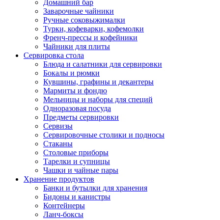
Домашний бар
Заварочные чайники
Ручные соковыжималки
Турки, кофеварки, кофемолки
Френч-прессы и кофейники
Чайники для плиты
Сервировка стола
Блюда и салатники для сервировки
Бокалы и рюмки
Кувшины, графины и декантеры
Мармиты и фондю
Мельницы и наборы для специй
Одноразовая посуда
Предметы сервировки
Сервизы
Сервировочные столики и подносы
Стаканы
Столовые приборы
Тарелки и супницы
Чашки и чайные пары
Хранение продуктов
Банки и бутылки для хранения
Бидоны и канистры
Контейнеры
Ланч-боксы