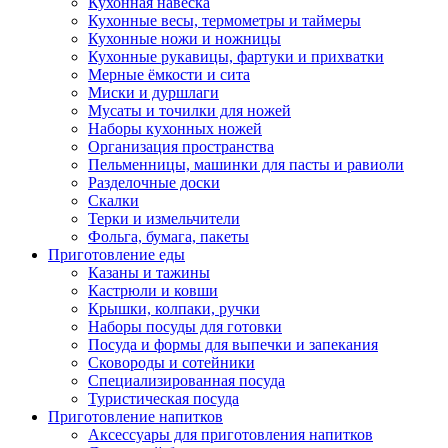
Кухонная навеска
Кухонные весы, термометры и таймеры
Кухонные ножи и ножницы
Кухонные рукавицы, фартуки и прихватки
Мерные ёмкости и сита
Миски и дуршлаги
Мусаты и точилки для ножей
Наборы кухонных ножей
Организация пространства
Пельменницы, машинки для пасты и равиоли
Разделочные доски
Скалки
Терки и измельчители
Фольга, бумага, пакеты
Приготовление еды
Казаны и тажины
Кастрюли и ковши
Крышки, колпаки, ручки
Наборы посуды для готовки
Посуда и формы для выпечки и запекания
Сковороды и сотейники
Специализированная посуда
Туристическая посуда
Приготовление напитков
Аксессуары для приготовления напитков