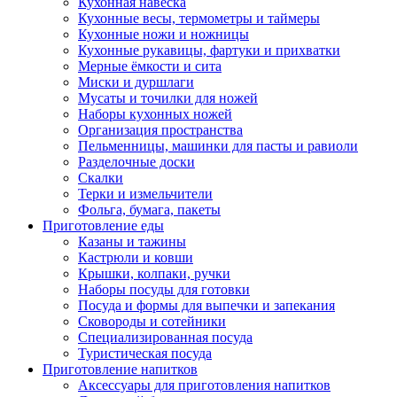
Кухонная навеска
Кухонные весы, термометры и таймеры
Кухонные ножи и ножницы
Кухонные рукавицы, фартуки и прихватки
Мерные ёмкости и сита
Миски и дуршлаги
Мусаты и точилки для ножей
Наборы кухонных ножей
Организация пространства
Пельменницы, машинки для пасты и равиоли
Разделочные доски
Скалки
Терки и измельчители
Фольга, бумага, пакеты
Приготовление еды
Казаны и тажины
Кастрюли и ковши
Крышки, колпаки, ручки
Наборы посуды для готовки
Посуда и формы для выпечки и запекания
Сковороды и сотейники
Специализированная посуда
Туристическая посуда
Приготовление напитков
Аксессуары для приготовления напитков