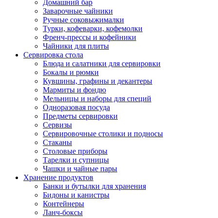
Домашний бар
Заварочные чайники
Ручные соковыжималки
Турки, кофеварки, кофемолки
Френч-прессы и кофейники
Чайники для плиты
Сервировка стола
Блюда и салатники для сервировки
Бокалы и рюмки
Кувшины, графины и декантеры
Мармиты и фондю
Мельницы и наборы для специй
Одноразовая посуда
Предметы сервировки
Сервизы
Сервировочные столики и подносы
Стаканы
Столовые приборы
Тарелки и супницы
Чашки и чайные пары
Хранение продуктов
Банки и бутылки для хранения
Бидоны и канистры
Контейнеры
Ланч-боксы