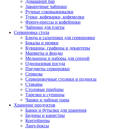
Домашний бар
Заварочные чайники
Ручные соковыжималки
Турки, кофеварки, кофемолки
Френч-прессы и кофейники
Чайники для плиты
Сервировка стола
Блюда и салатники для сервировки
Бокалы и рюмки
Кувшины, графины и декантеры
Мармиты и фондю
Мельницы и наборы для специй
Одноразовая посуда
Предметы сервировки
Сервизы
Сервировочные столики и подносы
Стаканы
Столовые приборы
Тарелки и супницы
Чашки и чайные пары
Хранение продуктов
Банки и бутылки для хранения
Бидоны и канистры
Контейнеры
Ланч-боксы