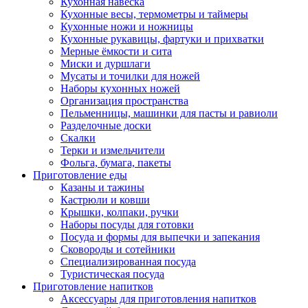
Кухонная навеска
Кухонные весы, термометры и таймеры
Кухонные ножи и ножницы
Кухонные рукавицы, фартуки и прихватки
Мерные ёмкости и сита
Миски и дуршлаги
Мусаты и точилки для ножей
Наборы кухонных ножей
Организация пространства
Пельменницы, машинки для пасты и равиоли
Разделочные доски
Скалки
Терки и измельчители
Фольга, бумага, пакеты
Приготовление еды
Казаны и тажины
Кастрюли и ковши
Крышки, колпаки, ручки
Наборы посуды для готовки
Посуда и формы для выпечки и запекания
Сковороды и сотейники
Специализированная посуда
Туристическая посуда
Приготовление напитков
Аксессуары для приготовления напитков