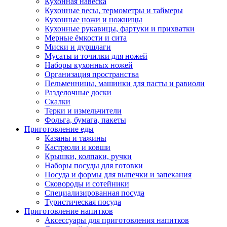
Кухонная навеска
Кухонные весы, термометры и таймеры
Кухонные ножи и ножницы
Кухонные рукавицы, фартуки и прихватки
Мерные ёмкости и сита
Миски и дуршлаги
Мусаты и точилки для ножей
Наборы кухонных ножей
Организация пространства
Пельменницы, машинки для пасты и равиоли
Разделочные доски
Скалки
Терки и измельчители
Фольга, бумага, пакеты
Приготовление еды
Казаны и тажины
Кастрюли и ковши
Крышки, колпаки, ручки
Наборы посуды для готовки
Посуда и формы для выпечки и запекания
Сковороды и сотейники
Специализированная посуда
Туристическая посуда
Приготовление напитков
Аксессуары для приготовления напитков