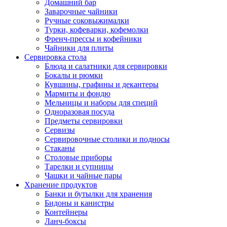
Домашний бар
Заварочные чайники
Ручные соковыжималки
Турки, кофеварки, кофемолки
Френч-прессы и кофейники
Чайники для плиты
Сервировка стола
Блюда и салатники для сервировки
Бокалы и рюмки
Кувшины, графины и декантеры
Мармиты и фондю
Мельницы и наборы для специй
Одноразовая посуда
Предметы сервировки
Сервизы
Сервировочные столики и подносы
Стаканы
Столовые приборы
Тарелки и супницы
Чашки и чайные пары
Хранение продуктов
Банки и бутылки для хранения
Бидоны и канистры
Контейнеры
Ланч-боксы