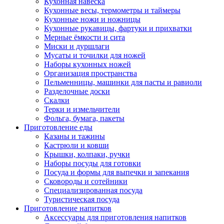
Кухонная навеска
Кухонные весы, термометры и таймеры
Кухонные ножи и ножницы
Кухонные рукавицы, фартуки и прихватки
Мерные ёмкости и сита
Миски и дуршлаги
Мусаты и точилки для ножей
Наборы кухонных ножей
Организация пространства
Пельменницы, машинки для пасты и равиоли
Разделочные доски
Скалки
Терки и измельчители
Фольга, бумага, пакеты
Приготовление еды
Казаны и тажины
Кастрюли и ковши
Крышки, колпаки, ручки
Наборы посуды для готовки
Посуда и формы для выпечки и запекания
Сковороды и сотейники
Специализированная посуда
Туристическая посуда
Приготовление напитков
Аксессуары для приготовления напитков