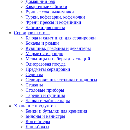
Домашний бар
Заварочные чайники
Ручные соковыжималки
Турки, кофеварки, кофемолки
Френч-прессы и кофейники
Чайники для плиты
Сервировка стола
Блюда и салатники для сервировки
Бокалы и рюмки
Кувшины, графины и декантеры
Мармиты и фондю
Мельницы и наборы для специй
Одноразовая посуда
Предметы сервировки
Сервизы
Сервировочные столики и подносы
Стаканы
Столовые приборы
Тарелки и супницы
Чашки и чайные пары
Хранение продуктов
Банки и бутылки для хранения
Бидоны и канистры
Контейнеры
Ланч-боксы