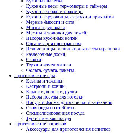
Кухонная навеска
Кухонные весы, термометры и таймеры
Кухонные ножи и ножницы
Кухонные рукавицы, фартуки и прихватки
Мерные ёмкости и сита
Миски и дуршлаги
Мусаты и точилки для ножей
Наборы кухонных ножей
Организация пространства
Пельменницы, машинки для пасты и равиоли
Разделочные доски
Скалки
Терки и измельчители
Фольга, бумага, пакеты
Приготовление еды
Казаны и тажины
Кастрюли и ковши
Крышки, колпаки, ручки
Наборы посуды для готовки
Посуда и формы для выпечки и запекания
Сковороды и сотейники
Специализированная посуда
Туристическая посуда
Приготовление напитков
Аксессуары для приготовления напитков