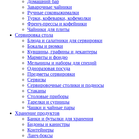
Домашний бар
Заварочные чайники
Ручные соковыжималки
Турки, кофеварки, кофемолки
Френч-прессы и кофейники
Чайники для плиты
Сервировка стола
Блюда и салатники для сервировки
Бокалы и рюмки
Кувшины, графины и декантеры
Мармиты и фондю
Мельницы и наборы для специй
Одноразовая посуда
Предметы сервировки
Сервизы
Сервировочные столики и подносы
Стаканы
Столовые приборы
Тарелки и супницы
Чашки и чайные пары
Хранение продуктов
Банки и бутылки для хранения
Бидоны и канистры
Контейнеры
Ланч-боксы