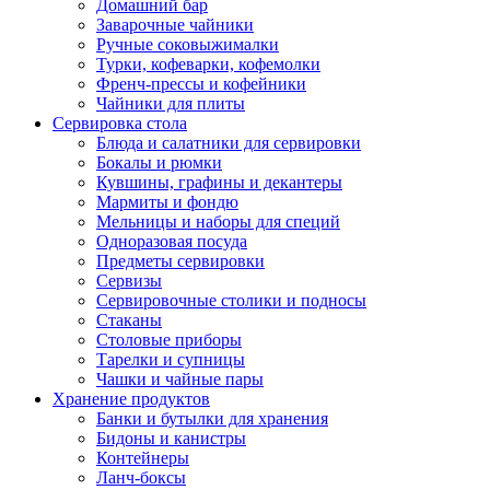
Домашний бар
Заварочные чайники
Ручные соковыжималки
Турки, кофеварки, кофемолки
Френч-прессы и кофейники
Чайники для плиты
Сервировка стола
Блюда и салатники для сервировки
Бокалы и рюмки
Кувшины, графины и декантеры
Мармиты и фондю
Мельницы и наборы для специй
Одноразовая посуда
Предметы сервировки
Сервизы
Сервировочные столики и подносы
Стаканы
Столовые приборы
Тарелки и супницы
Чашки и чайные пары
Хранение продуктов
Банки и бутылки для хранения
Бидоны и канистры
Контейнеры
Ланч-боксы