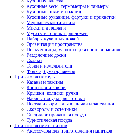
Кухонная навеска
Кухонные весы, термометры и таймеры
Кухонные ножи и ножницы
Кухонные рукавицы, фартуки и прихватки
Мерные ёмкости и сита
Миски и дуршлаги
Мусаты и точилки для ножей
Наборы кухонных ножей
Организация пространства
Пельменницы, машинки для пасты и равиоли
Разделочные доски
Скалки
Терки и измельчители
Фольга, бумага, пакеты
Приготовление еды
Казаны и тажины
Кастрюли и ковши
Крышки, колпаки, ручки
Наборы посуды для готовки
Посуда и формы для выпечки и запекания
Сковороды и сотейники
Специализированная посуда
Туристическая посуда
Приготовление напитков
Аксессуары для приготовления напитков