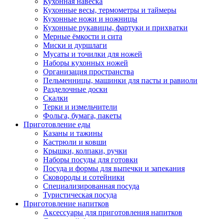
Кухонная навеска
Кухонные весы, термометры и таймеры
Кухонные ножи и ножницы
Кухонные рукавицы, фартуки и прихватки
Мерные ёмкости и сита
Миски и дуршлаги
Мусаты и точилки для ножей
Наборы кухонных ножей
Организация пространства
Пельменницы, машинки для пасты и равиоли
Разделочные доски
Скалки
Терки и измельчители
Фольга, бумага, пакеты
Приготовление еды
Казаны и тажины
Кастрюли и ковши
Крышки, колпаки, ручки
Наборы посуды для готовки
Посуда и формы для выпечки и запекания
Сковороды и сотейники
Специализированная посуда
Туристическая посуда
Приготовление напитков
Аксессуары для приготовления напитков