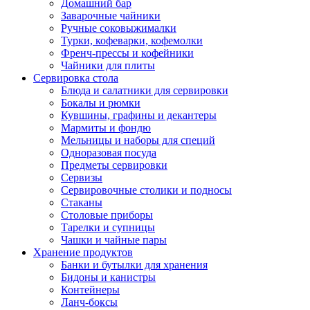
Домашний бар
Заварочные чайники
Ручные соковыжималки
Турки, кофеварки, кофемолки
Френч-прессы и кофейники
Чайники для плиты
Сервировка стола
Блюда и салатники для сервировки
Бокалы и рюмки
Кувшины, графины и декантеры
Мармиты и фондю
Мельницы и наборы для специй
Одноразовая посуда
Предметы сервировки
Сервизы
Сервировочные столики и подносы
Стаканы
Столовые приборы
Тарелки и супницы
Чашки и чайные пары
Хранение продуктов
Банки и бутылки для хранения
Бидоны и канистры
Контейнеры
Ланч-боксы