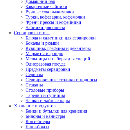
Домашний бар
Заварочные чайники
Ручные соковыжималки
Турки, кофеварки, кофемолки
Френч-прессы и кофейники
Чайники для плиты
Сервировка стола
Блюда и салатники для сервировки
Бокалы и рюмки
Кувшины, графины и декантеры
Мармиты и фондю
Мельницы и наборы для специй
Одноразовая посуда
Предметы сервировки
Сервизы
Сервировочные столики и подносы
Стаканы
Столовые приборы
Тарелки и супницы
Чашки и чайные пары
Хранение продуктов
Банки и бутылки для хранения
Бидоны и канистры
Контейнеры
Ланч-боксы