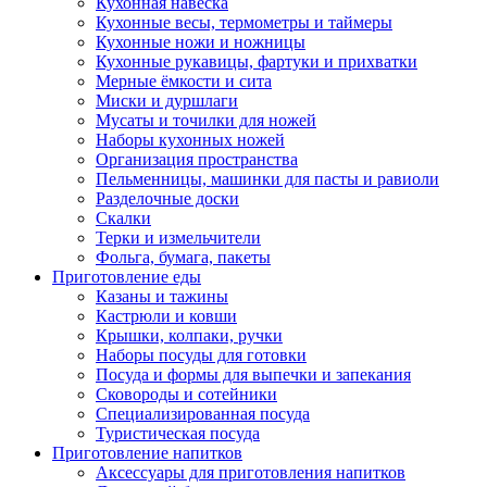
Кухонная навеска
Кухонные весы, термометры и таймеры
Кухонные ножи и ножницы
Кухонные рукавицы, фартуки и прихватки
Мерные ёмкости и сита
Миски и дуршлаги
Мусаты и точилки для ножей
Наборы кухонных ножей
Организация пространства
Пельменницы, машинки для пасты и равиоли
Разделочные доски
Скалки
Терки и измельчители
Фольга, бумага, пакеты
Приготовление еды
Казаны и тажины
Кастрюли и ковши
Крышки, колпаки, ручки
Наборы посуды для готовки
Посуда и формы для выпечки и запекания
Сковороды и сотейники
Специализированная посуда
Туристическая посуда
Приготовление напитков
Аксессуары для приготовления напитков