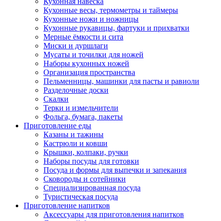
Кухонная навеска
Кухонные весы, термометры и таймеры
Кухонные ножи и ножницы
Кухонные рукавицы, фартуки и прихватки
Мерные ёмкости и сита
Миски и дуршлаги
Мусаты и точилки для ножей
Наборы кухонных ножей
Организация пространства
Пельменницы, машинки для пасты и равиоли
Разделочные доски
Скалки
Терки и измельчители
Фольга, бумага, пакеты
Приготовление еды
Казаны и тажины
Кастрюли и ковши
Крышки, колпаки, ручки
Наборы посуды для готовки
Посуда и формы для выпечки и запекания
Сковороды и сотейники
Специализированная посуда
Туристическая посуда
Приготовление напитков
Аксессуары для приготовления напитков