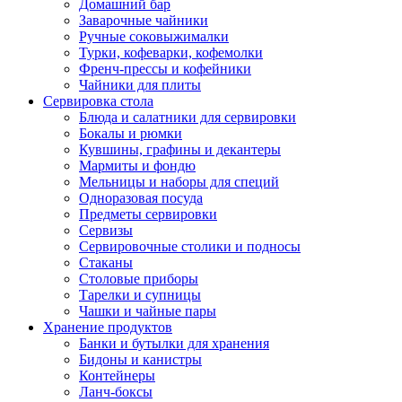
Домашний бар
Заварочные чайники
Ручные соковыжималки
Турки, кофеварки, кофемолки
Френч-прессы и кофейники
Чайники для плиты
Сервировка стола
Блюда и салатники для сервировки
Бокалы и рюмки
Кувшины, графины и декантеры
Мармиты и фондю
Мельницы и наборы для специй
Одноразовая посуда
Предметы сервировки
Сервизы
Сервировочные столики и подносы
Стаканы
Столовые приборы
Тарелки и супницы
Чашки и чайные пары
Хранение продуктов
Банки и бутылки для хранения
Бидоны и канистры
Контейнеры
Ланч-боксы