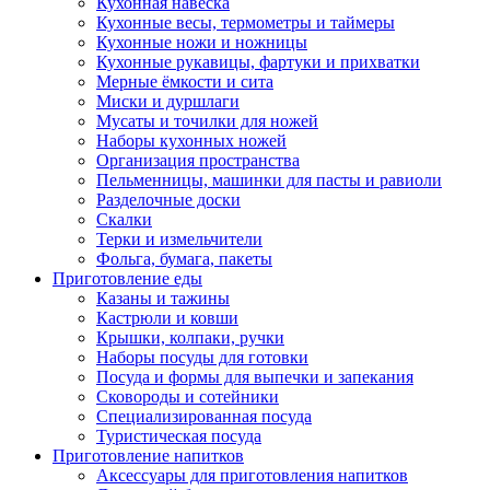
Кухонная навеска
Кухонные весы, термометры и таймеры
Кухонные ножи и ножницы
Кухонные рукавицы, фартуки и прихватки
Мерные ёмкости и сита
Миски и дуршлаги
Мусаты и точилки для ножей
Наборы кухонных ножей
Организация пространства
Пельменницы, машинки для пасты и равиоли
Разделочные доски
Скалки
Терки и измельчители
Фольга, бумага, пакеты
Приготовление еды
Казаны и тажины
Кастрюли и ковши
Крышки, колпаки, ручки
Наборы посуды для готовки
Посуда и формы для выпечки и запекания
Сковороды и сотейники
Специализированная посуда
Туристическая посуда
Приготовление напитков
Аксессуары для приготовления напитков