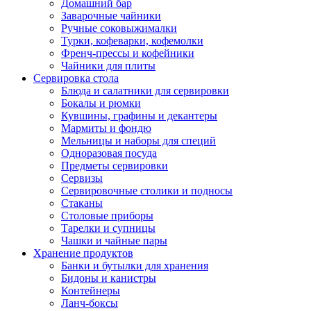
Домашний бар
Заварочные чайники
Ручные соковыжималки
Турки, кофеварки, кофемолки
Френч-прессы и кофейники
Чайники для плиты
Сервировка стола
Блюда и салатники для сервировки
Бокалы и рюмки
Кувшины, графины и декантеры
Мармиты и фондю
Мельницы и наборы для специй
Одноразовая посуда
Предметы сервировки
Сервизы
Сервировочные столики и подносы
Стаканы
Столовые приборы
Тарелки и супницы
Чашки и чайные пары
Хранение продуктов
Банки и бутылки для хранения
Бидоны и канистры
Контейнеры
Ланч-боксы