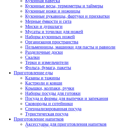
Кухонная навеска
Кухонные весы, термометры и таймеры
Кухонные ножи и ножницы
Кухонные рукавицы, фартуки и прихватки
Мерные ёмкости и сита
Миски и дуршлаги
Мусаты и точилки для ножей
Наборы кухонных ножей
Организация пространства
Пельменницы, машинки для пасты и равиоли
Разделочные доски
Скалки
Терки и измельчители
Фольга, бумага, пакеты
Приготовление еды
Казаны и тажины
Кастрюли и ковши
Крышки, колпаки, ручки
Наборы посуды для готовки
Посуда и формы для выпечки и запекания
Сковороды и сотейники
Специализированная посуда
Туристическая посуда
Приготовление напитков
Аксессуары для приготовления напитков