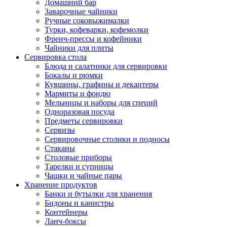
Домашний бар
Заварочные чайники
Ручные соковыжималки
Турки, кофеварки, кофемолки
Френч-прессы и кофейники
Чайники для плиты
Сервировка стола
Блюда и салатники для сервировки
Бокалы и рюмки
Кувшины, графины и декантеры
Мармиты и фондю
Мельницы и наборы для специй
Одноразовая посуда
Предметы сервировки
Сервизы
Сервировочные столики и подносы
Стаканы
Столовые приборы
Тарелки и супницы
Чашки и чайные пары
Хранение продуктов
Банки и бутылки для хранения
Бидоны и канистры
Контейнеры
Ланч-боксы