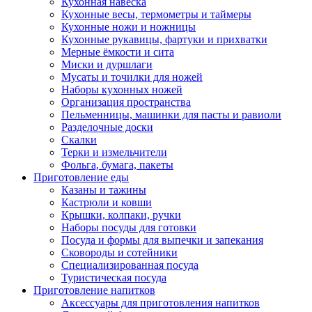
Кухонная навеска
Кухонные весы, термометры и таймеры
Кухонные ножи и ножницы
Кухонные рукавицы, фартуки и прихватки
Мерные ёмкости и сита
Миски и дуршлаги
Мусаты и точилки для ножей
Наборы кухонных ножей
Организация пространства
Пельменницы, машинки для пасты и равиоли
Разделочные доски
Скалки
Терки и измельчители
Фольга, бумага, пакеты
Приготовление еды
Казаны и тажины
Кастрюли и ковши
Крышки, колпаки, ручки
Наборы посуды для готовки
Посуда и формы для выпечки и запекания
Сковороды и сотейники
Специализированная посуда
Туристическая посуда
Приготовление напитков
Аксессуары для приготовления напитков