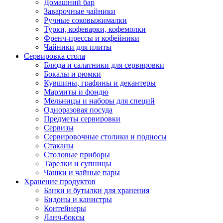
Домашний бар
Заварочные чайники
Ручные соковыжималки
Турки, кофеварки, кофемолки
Френч-прессы и кофейники
Чайники для плиты
Сервировка стола
Блюда и салатники для сервировки
Бокалы и рюмки
Кувшины, графины и декантеры
Мармиты и фондю
Мельницы и наборы для специй
Одноразовая посуда
Предметы сервировки
Сервизы
Сервировочные столики и подносы
Стаканы
Столовые приборы
Тарелки и супницы
Чашки и чайные пары
Хранение продуктов
Банки и бутылки для хранения
Бидоны и канистры
Контейнеры
Ланч-боксы