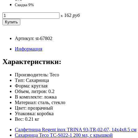
Скидка 9%
162
руб
x
Артикул: st-67802
Информация
Характеристики:
Производитель: Teco
Тип: Сахарница
Форма: круглая
Объем, литров: 0.2
В комплекте: ложка
Материал: сталь, стекло
Цвет: прозрачный
Упаковка: коробка
Вес: 0.21 кг
Салфетница Regent inox TRINA 93-TR-02-07, 14х4х8.5 см
Сахарница Teco TC-S022-1 200 мл, с крышкой